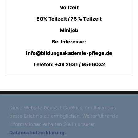
Vollzeit
50% Teilzeit / 75 % Teilzeit
Minijob
Bei Interesse :
info@bildungsakademie-pflege.de
Telefon: +49 2631 / 9566032
Allgemeine Geschäftsbedingungen
Diese Website benutzt Cookies, um Ihnen das
beste Erlebnis zu ermöglichen. Weiterführende
Impressum
Informationen erhalten Sie in unserer
Datenschutzerklärung
Datenschutzerklärung.